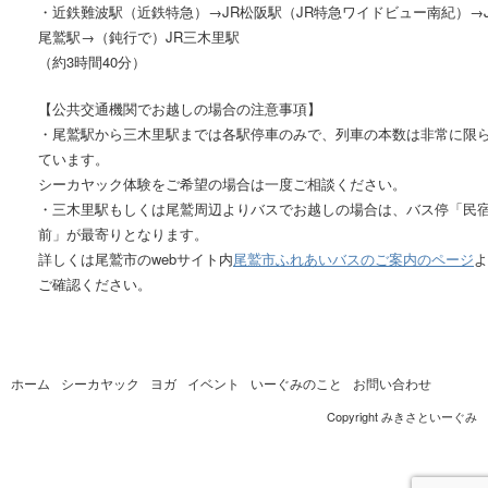
・近鉄難波駅（近鉄特急）→JR松阪駅（JR特急ワイドビュー南紀）→J
尾鷲駅→（鈍行で）JR三木里駅
（約3時間40分）
【公共交通機関でお越しの場合の注意事項】
・尾鷲駅から三木里駅までは各駅停車のみで、列車の本数は非常に限
ています。
シーカヤック体験をご希望の場合は一度ご相談ください。
・三木里駅もしくは尾鷲周辺よりバスでお越しの場合は、バス停「民
前」が最寄りとなります。
詳しくは尾鷲市のwebサイト内
尾鷲市ふれあいバスのご案内のページ
よ
ご確認ください。
ホーム
シーカヤック
ヨガ
イベント
いーぐみのこと
お問い合わせ
Copyright みきさといーぐみ