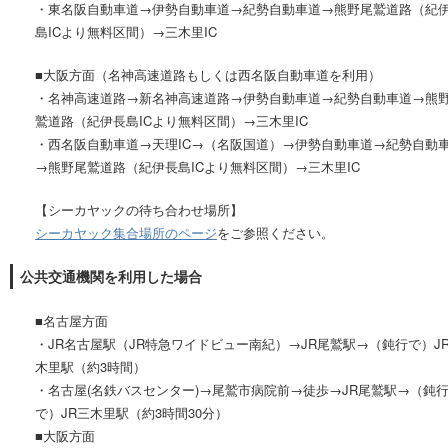
・東名阪自動車道→伊勢自動車道→紀勢自動車道→熊野尾鷲道路（紀
島ICより無料区間）→三木里IC
■大阪方面（名神高速道路もしくは西名阪自動車道を利用）
・名神高速道路→新名神高速道路→伊勢自動車道→紀勢自動車道→熊
鷲道路（紀伊長島ICより無料区間）→三木里IC
・西名阪自動車道→天理IC→（名阪国道）→伊勢自動車道→紀勢自動
→熊野尾鷲道路（紀伊長島ICより無料区間）→三木里IC
【シーカヤックの待ち合わせ場所】
シーカヤック集合場所のページ
をご参照ください。
公共交通機関を利用した場合
■名古屋方面
・JR名古屋駅（JR特急ワイドビュー南紀）→JR尾鷲駅→（鈍行で）J
木里駅（約3時間）
・名古屋(名鉄バスセンター)→尾鷲市病院前→徒歩→JR尾鷲駅→（鈍
で）JR三木里駅（約3時間30分）
■大阪方面