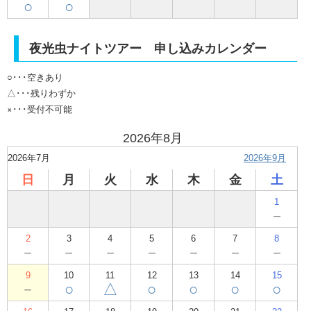
○
○
夜光虫ナイトツアー 申し込みカレンダー
○･･･空きあり
△･･･残りわずか
×･･･受付不可能
2026年8月
2026年7月
2026年9月
日
月
火
水
木
金
土
1
－
2
3
4
5
6
7
8
－
－
－
－
－
－
－
9
10
11
12
13
14
15
－
○
△
○
○
○
○