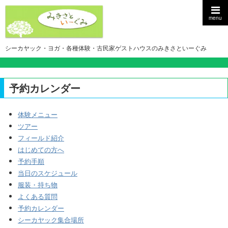
menu
シーカヤック・ヨガ・各種体験・古民家ゲストハウスのみきさといーぐみ
予約カレンダー
体験メニュー
ツアー
フィールド紹介
はじめての方へ
予約手順
当日のスケジュール
服装・持ち物
よくある質問
予約カレンダー
シーカヤック集合場所