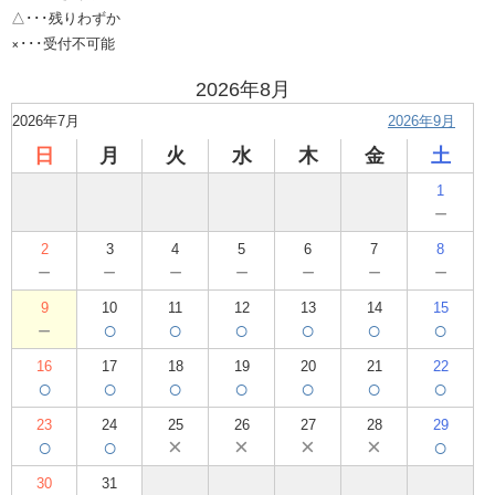
△･･･残りわずか
×･･･受付不可能
2026年8月
2026年7月
2026年9月
日
月
火
水
木
金
土
1
－
2
3
4
5
6
7
8
－
－
－
－
－
－
－
9
10
11
12
13
14
15
－
○
○
○
○
○
○
16
17
18
19
20
21
22
○
○
○
○
○
○
○
23
24
25
26
27
28
29
○
○
×
×
×
×
○
30
31